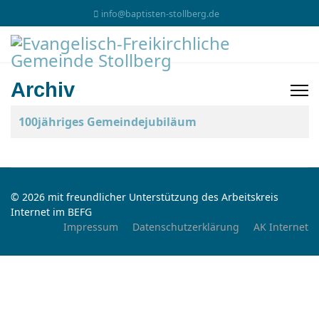
info@baptisten-stollberg.de
Archiv
Beiträge
Titel
100jähriges Gemeindejubiläum
© 2026 mit freundlicher Unterstützung des Arbeitskreis
Internet im BEFG
Impressum
Datenschutzerklärung
AK Internet