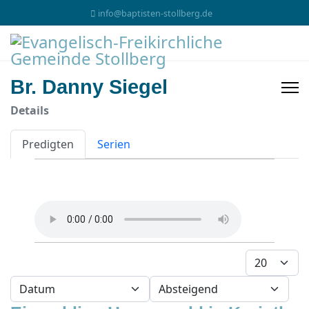
info@baptisten-stollberg.de
Br. Danny Siegel
Details
Predigten
Serien
Anzeige #
- Sortierung wählen -
- Richtung wählen -